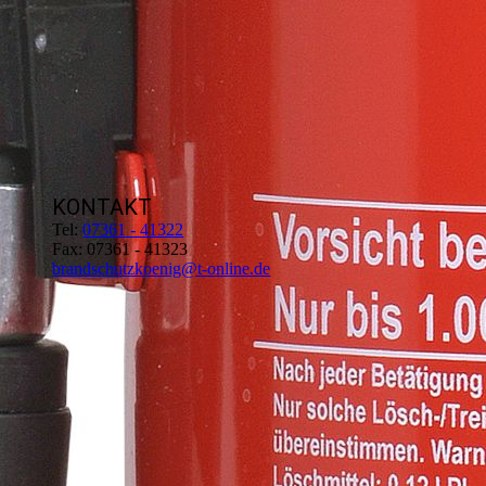
KONTAKT
Tel:
07361 - 41322
Fax: 07361 - 41323
brandschutzkoenig@t-online.de