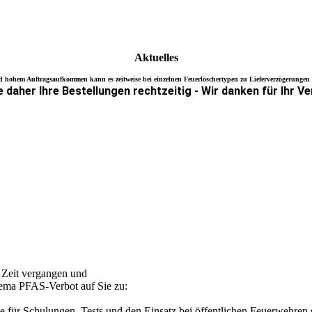
Aktuelles
 hohem Auftragsaufkommen kann es zeitweise bei einzelnen Feuerlöschertypen zu Lieferverzögerunge
e daher Ihre Bestellungen rechtzeitig - Wir danken für Ihr V
el Zeit vergangen und
ema PFAS-Verbot auf Sie zu:
ür Schulungen, Tests und den Einsatz bei öffentlichen Feuerwehren so