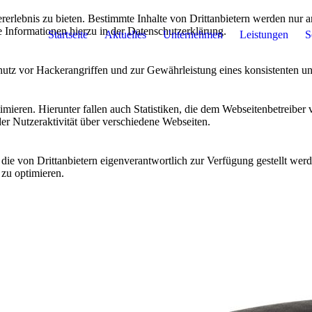
lebnis zu bieten. Bestimmte Inhalte von Drittanbietern werden nur ang
e Informationen hierzu in der Datenschutzerklärung.
Startseite
Aktuelles
Unternehmen
Leistungen
S
utz vor Hackerangriffen und zur Gewährleistung eines konsistenten un
ieren. Hierunter fallen auch Statistiken, die dem Webseitenbetreiber v
r Nutzeraktivität über verschiedene Webseiten.
 die von Drittanbietern eigenverantwortlich zur Verfügung gestellt wer
 zu optimieren.