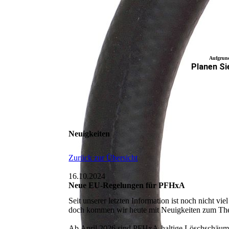
Aufgrund
Plane
n Si
Neuigkeiten
Zurück zur Übersicht
16.10.2024
Neue EU-Regelungen für PFHxA
Seit unserer letzten Information ist noch nicht vi
doch kommen wir heute mit Neuigkeiten zum Th
Ab April 2026 sind PFHxA-haltige Löschschäume f