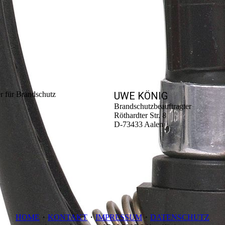
r für Brand­schutz
UWE KÖNIG
Brandschutzbeauftragter
Röthardter Str. 8
D-73433 Aalen
HOME
・
KONTAKT
・
IMPRESSUM
・
DATENSCHUTZ