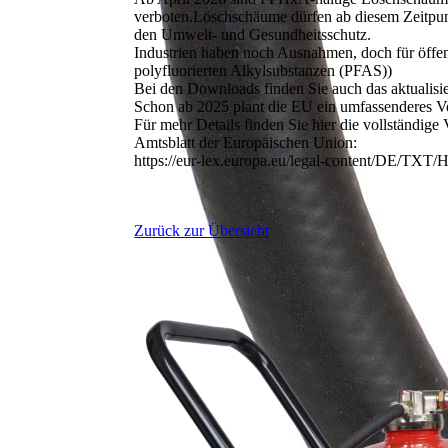
verboten.Löschschäume dürfen ab diesem Zeitpunkt
den Umwelt- und Gesundheitsschutz.
Industrien haben noch Ausnahmen, doch für öffent
polyfluorierten Alkylsubstanzen (PFAS))
Bei den Downloads finden Sie auch das aktualisie
Schon ab 2025 plant die EU ein umfassenderes Ve
Für mehr Details finden Sie hier die vollständige
Amtsblatt der Europäischen Union:
https://eur-lex.europa.eu/legal-content/DE/T
Zurück zur Übersicht