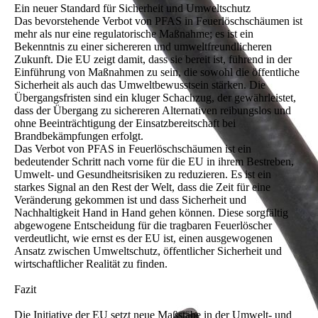
Ein neuer Standard für Sicherheit und Umweltschutz
Das bevorstehende Verbot von PFAS in Feuerlöschschäumen ist
mehr als nur eine regulatorische Maßnahme; es ist ein
Bekenntnis zu einer sichereren und umweltfreundlicheren
Zukunft. Die EU zeigt damit, dass sie bereit ist, führend in der
Einführung von Maßnahmen zu sein, die sowohl die öffentliche
Sicherheit als auch das Umweltbewusstsein stärken. Die
Übergangsfristen sind ein kluger Schachzug, der gewährleistet,
dass der Übergang zu sichereren Alternativen reibungslos und
ohne Beeinträchtigung der Einsatzbereitschaft bei
Brandbekämpfungen erfolgt.
Das Verbot von PFAS in Feuerlöschschäumen ist ein
bedeutender Schritt nach vorne für die EU in ihrem Bestreben,
Umwelt- und Gesundheitsrisiken zu reduzieren. Es ist ein
starkes Signal an den Rest der Welt, dass die Zeit für eine
Veränderung gekommen ist und dass Sicherheit und
Nachhaltigkeit Hand in Hand gehen können. Diese sorgfältig
abgewogene Entscheidung für die tragbaren Feuerlöscher
verdeutlicht, wie ernst es der EU ist, einen ausgewogenen
Ansatz zwischen Umweltschutz, öffentlicher Sicherheit und
wirtschaftlicher Realität zu finden.
Fazit
Die Initiative der EU setzt neue Maßstäbe in der Umwelt- und