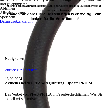
und zu optimieren.
Aufgrund hohem Auftragsaufkommen kann es zeitweise bei einzelnen Feuerlöschertypen zu
Ablehnen
Lieferverzögerungen kommen.
Alle akzeptieren
Plane
n Sie daher Ihre Bestellungen rechtzeitig - Wir
Speichern
danken für Ihr Verständnis!
Datenschutzerklärung
Neuigkeiten
Zurück zur Übersicht
18.09.2024
Aktuelles bei der PFAS-Regulierung. Update 09-2024
Das Verbot von PFAS/PFHxA in Feuerlöschschäumen: Was Sie
aktuell wissen müssen.