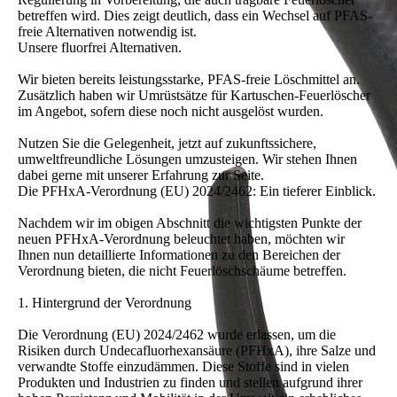
betreffen wird. Dies zeigt deutlich, dass ein Wechsel auf PFAS-
freie Alternativen notwendig ist.
Unsere fluorfrei Alternativen.
Wir bieten bereits leistungsstarke, PFAS-freie Löschmittel an.
Zusätzlich haben wir Umrüstsätze für Kartuschen-Feuerlöscher
im Angebot, sofern diese noch nicht ausgelöst wurden.
Nutzen Sie die Gelegenheit, jetzt auf zukunftssichere,
umweltfreundliche Lösungen umzusteigen. Wir stehen Ihnen
dabei gerne mit unserer Erfahrung zur Seite.
Die PFHxA-Verordnung (EU) 2024/2462: Ein tieferer Einblick.
Nachdem wir im obigen Abschnitt die wichtigsten Punkte der
neuen PFHxA-Verordnung beleuchtet haben, möchten wir
Ihnen nun detaillierte Informationen zu den Bereichen der
Verordnung bieten, die nicht Feuerlöschschäume betreffen.
1. Hintergrund der Verordnung
Die Verordnung (EU) 2024/2462 wurde erlassen, um die
Risiken durch Undecafluorhexansäure (PFHxA), ihre Salze und
verwandte Stoffe einzudämmen. Diese Stoffe sind in vielen
Produkten und Industrien zu finden und stellen aufgrund ihrer