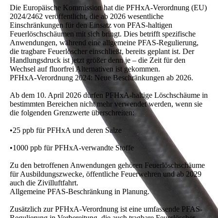
Die Europäische Kommission hat die PFHxA-Verordnung (EU)
2024/2462 veröffentlicht, die ab 2026 wesentliche
Einschränkungen für den Einsatz von PFAS-haltigen
Feuerlöschschäumen mit sich bringt. Dies betrifft spezifische
Anwendungen, während eine allgemeine PFAS-Regulierung,
die tragbare Feuerlöscher einschließt, bereits geplant ist. Der
Handlungsdruck ist jetzt größer denn je – die Zeit für den
Wechsel auf fluorfrei Alternativen ist gekommen.
PFHxA-Verordnung 2024: Neue Beschränkungen ab 2026.
Ab dem 10. April 2026 dürfen PFHxA-haltige Löschschäume in
bestimmten Bereichen nicht mehr verwendet werden, wenn sie
die folgenden Grenzwerte überschreiten:
•25 ppb für PFHxA und deren Salze
•1000 ppb für PFHxA-verwandte Stoffe
Zu den betroffenen Anwendungen gehören Feuerlöschschäume
für Ausbildungszwecke, öffentliche Feuerwehren und ab 2029
auch die Zivilluftfahrt.
Allgemeine PFAS-Beschränkung in Planung.
Zusätzlich zur PFHxA-Verordnung ist eine umfassende PFAS-
Regulierung in Vorbereitung, die auch tragbare Feuerlöscher