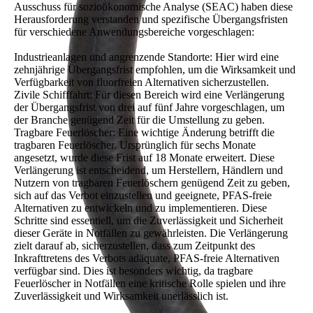
Ausschuss für sozioökonomische Analyse (SEAC) haben diese
Herausforderung verstanden und spezifische Übergangsfristen
für verschiedene Anwendungsbereiche vorgeschlagen:
Industrieanlagen und angrenzende Standorte: Hier wird eine
zehnjährige Übergangsfrist empfohlen, um die Wirksamkeit und
Verfügbarkeit von fluorfreien Alternativen sicherzustellen.
Zivile Schifffahrt: Für diesen Bereich wird eine Verlängerung
der Übergangsfrist von drei auf fünf Jahre vorgeschlagen, um
der Branche genügend Zeit für die Umstellung zu geben.
Tragbare Feuerlöscher: Eine wichtige Änderung betrifft die
tragbaren Feuerlöscher. Ursprünglich für sechs Monate
angesetzt, wurde diese Frist auf 18 Monate erweitert. Diese
Verlängerung ist entscheidend, um Herstellern, Händlern und
Nutzern von tragbaren Feuerlöschern genügend Zeit zu geben,
sich auf das Verbot einzustellen und geeignete, PFAS-freie
Alternativen zu entwickeln und zu implementieren. Diese
Schritte sind essentiell, um die Zuverlässigkeit und Sicherheit
dieser Geräte in Notfällen zu gewährleisten. Die Verlängerung
zielt darauf ab, sicherzustellen, dass zum Zeitpunkt des
Inkrafttretens des Verbots adäquate, PFAS-freie Alternativen
verfügbar sind. Dies ist besonders wichtig, da tragbare
Feuerlöscher in Notfällen eine kritische Rolle spielen und ihre
Zuverlässigkeit und Wirksamkeit unerlässlich ist.