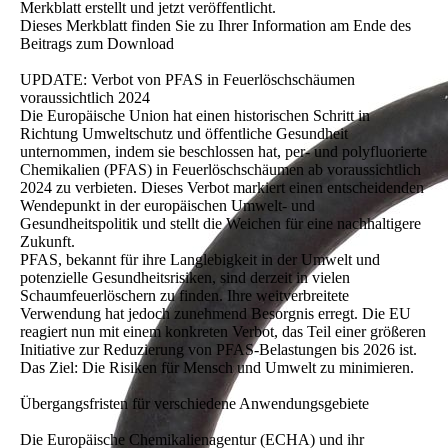
Merkblatt erstellt und jetzt veröffentlicht.
Dieses Merkblatt finden Sie zu Ihrer Information am Ende des
Beitrags zum Download
UPDATE: Verbot von PFAS in Feuerlöschschäumen
voraussichtlich 2024
Die Europäische Union hat einen historischen Schritt in
Richtung Umweltschutz und öffentliche Gesundheit
unternommen, indem sie beschlossen hat, per- und polyfluorierte
Chemikalien (PFAS) in Feuerlöschschäumen ab voraussichtlich
2024 zu verbieten. Dieses Verbot markiert einen entscheidenden
Wendepunkt in der europäischen Umwelt- und
Gesundheitspolitik und stellt die Weichen für eine nachhaltigere
Zukunft.
PFAS, bekannt für ihre Langlebigkeit in der Umwelt und
potenzielle Gesundheitsrisiken, sind derzeit in vielen
Schaumfeuerlöschern zu finden. Ihre weitverbreitete
Verwendung hat jedoch zunehmend Besorgnis erregt. Die EU
reagiert nun mit einem konkreten Verbot, das Teil einer größeren
Initiative zur Reduzierung von PFAS-Belastungen bis 2026 ist.
Das Ziel: Die Risiken für Mensch und Umwelt zu minimieren.
Übergangsfristen für verschiedene Anwendungsgebiete
Die Europäische Chemikalienagentur (ECHA) und ihr