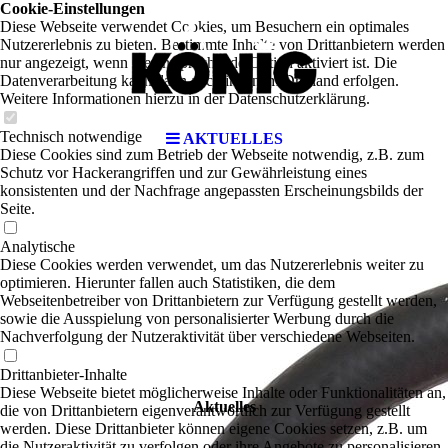
Cookie-Einstellungen
Diese Webseite verwendet Cookies, um Besuchern ein optimales
Nutzererlebnis zu bieten. Bestimmte Inhalte von Drittanbietern werden
nur angezeigt, wenn die entsprechende Option aktiviert ist. Die
Datenverarbeitung kann dann auch in einem Drittland erfolgen.
Weitere Informationen hierzu in der Datenschutzerklärung.
Technisch notwendige
AKTUELLES
Diese Cookies sind zum Betrieb der Webseite notwendig, z.B. zum
Schutz vor Hackerangriffen und zur Gewährleistung eines
konsistenten und der Nachfrage angepassten Erscheinungsbilds der
Seite.
Analytische
Diese Cookies werden verwendet, um das Nutzererlebnis weiter zu
optimieren. Hierunter fallen auch Statistiken, die dem
Webseitenbetreiber von Drittanbietern zur Verfügung gestellt werden,
sowie die Ausspielung von personalisierter Werbung durch die
Nachverfolgung der Nutzeraktivität über verschiedene Webseiten.
Drittanbieter-Inhalte
Diese Webseite bietet möglicherweise Inhalte oder Funktionalitäten an,
Aktuelles
die von Drittanbietern eigenverantwortlich zur Verfügung gestellt
werden. Diese Drittanbieter können eigene Cookies setzen, z.B. um
die Nutzeraktivität zu verfolgen oder ihre Angebote zu personalisieren