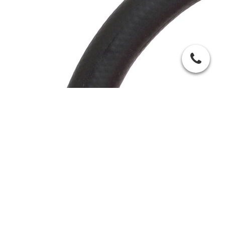
Wir sind Ihr zuverlässiger und kompetenter Partner für Brand­
schutz seit 1991
UWE KÖNIG
Brandschutzbeauftragter
Röthardter Str. 8
D-73433 Aalen