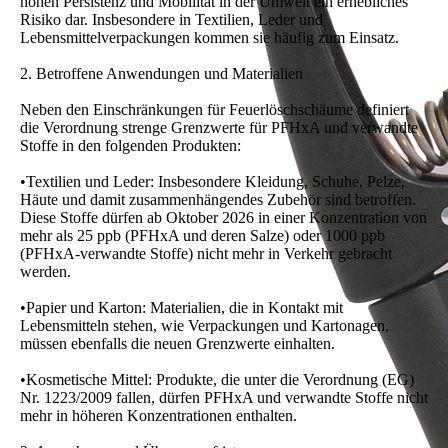
hohen Persistenz und Mobilität in der Umwelt ein erhebliches
Risiko dar. Insbesondere in Textilien, Leder und
Lebensmittelverpackungen kommen sie häufig zum Einsatz.
2. Betroffene Anwendungen und Materialien
Neben den Einschränkungen für Feuerlöschschäume definiert
die Verordnung strenge Grenzwerte für PFHxA und verwandte
Stoffe in den folgenden Produkten:
•Textilien und Leder: Insbesondere Kleidung, Schuhe, Pelze,
Häute und damit zusammenhängendes Zubehör sind betroffen.
Diese Stoffe dürfen ab Oktober 2026 in einer Konzentration von
mehr als 25 ppb (PFHxA und deren Salze) oder 1000 ppb
(PFHxA-verwandte Stoffe) nicht mehr in Verkehr gebracht
werden.
•Papier und Karton: Materialien, die in Kontakt mit
Lebensmitteln stehen, wie Verpackungen und Kartonagen,
müssen ebenfalls die neuen Grenzwerte einhalten.
•Kosmetische Mittel: Produkte, die unter die Verordnung (EG)
Nr. 1223/2009 fallen, dürfen PFHxA und verwandte Stoffe nicht
mehr in höheren Konzentrationen enthalten.